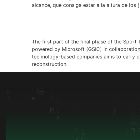
alcance, que consiga estar a la altura de los 
11 WINNERS OF THE 
The first part of the final phase of the Spo
powered by Microsoft (GSIC) in collaboration
technology-based companies aims to carry out 
reconstruction.